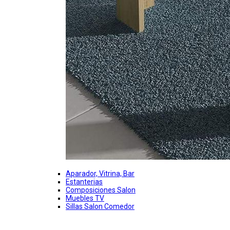
Aparador, Vitrina, Bar
Estanterias
Composiciones Salon
Muebles TV
Sillas Salon Comedor