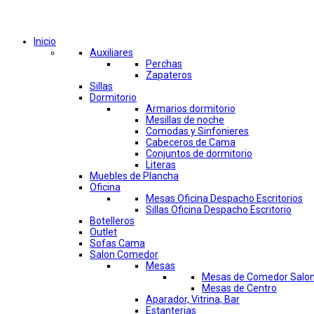
Comprar por categorías
Inicio
Auxiliares
Perchas
Zapateros
Sillas
Dormitorio
Armarios dormitorio
Mesillas de noche
Comodas y Sinfonieres
Cabeceros de Cama
Conjuntos de dormitorio
Literas
Muebles de Plancha
Oficina
Mesas Oficina Despacho Escritorios
Sillas Oficina Despacho Escritorio
Botelleros
Outlet
Sofas Cama
Salon Comedor
Mesas
Mesas de Comedor Salo
Mesas de Centro
Aparador, Vitrina, Bar
Estanterias