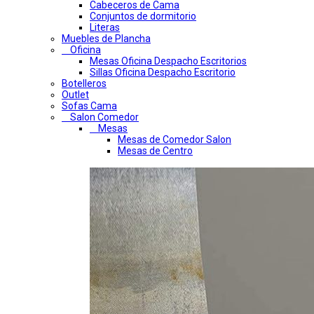
Cabeceros de Cama
Conjuntos de dormitorio
Literas
Muebles de Plancha
Oficina
Mesas Oficina Despacho Escritorios
Sillas Oficina Despacho Escritorio
Botelleros
Outlet
Sofas Cama
Salon Comedor
Mesas
Mesas de Comedor Salon
Mesas de Centro