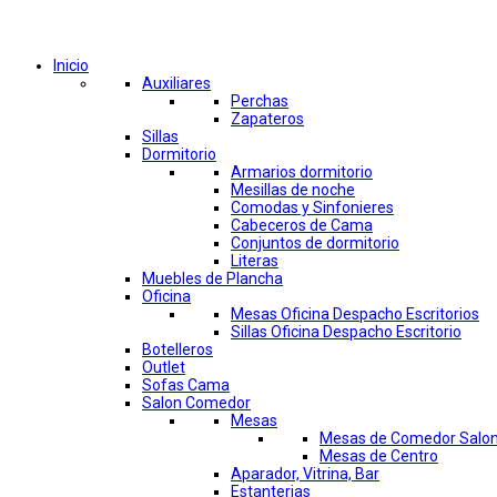
Comprar por categorías
Inicio
Auxiliares
Perchas
Zapateros
Sillas
Dormitorio
Armarios dormitorio
Mesillas de noche
Comodas y Sinfonieres
Cabeceros de Cama
Conjuntos de dormitorio
Literas
Muebles de Plancha
Oficina
Mesas Oficina Despacho Escritorios
Sillas Oficina Despacho Escritorio
Botelleros
Outlet
Sofas Cama
Salon Comedor
Mesas
Mesas de Comedor Salo
Mesas de Centro
Aparador, Vitrina, Bar
Estanterias