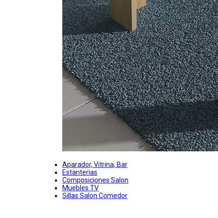
Aparador, Vitrina, Bar
Estanterias
Composiciones Salon
Muebles TV
Sillas Salon Comedor