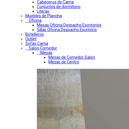
Cabeceros de Cama
Conjuntos de dormitorio
Literas
Muebles de Plancha
Oficina
Mesas Oficina Despacho Escritorios
Sillas Oficina Despacho Escritorio
Botelleros
Outlet
Sofas Cama
Salon Comedor
Mesas
Mesas de Comedor Salon
Mesas de Centro