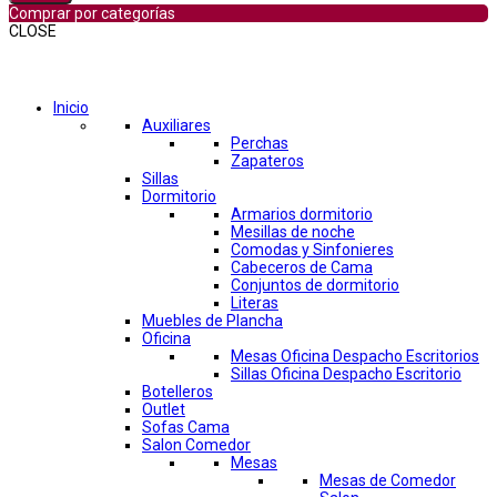
Comprar por categorías
CLOSE
Comprar por categorías
Inicio
Auxiliares
Perchas
Zapateros
Sillas
Dormitorio
Armarios dormitorio
Mesillas de noche
Comodas y Sinfonieres
Cabeceros de Cama
Conjuntos de dormitorio
Literas
Muebles de Plancha
Oficina
Mesas Oficina Despacho Escritorios
Sillas Oficina Despacho Escritorio
Botelleros
Outlet
Sofas Cama
Salon Comedor
Mesas
Mesas de Comedor