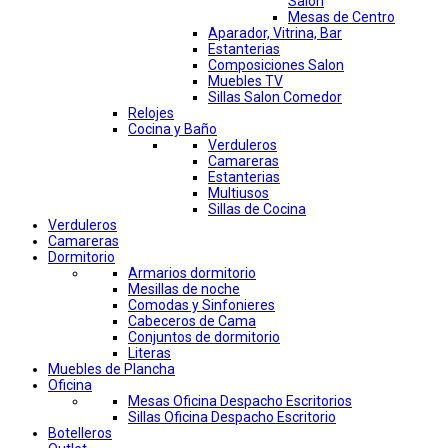
Salon
Mesas de Centro
Aparador, Vitrina, Bar
Estanterias
Composiciones Salon
Muebles TV
Sillas Salon Comedor
Relojes
Cocina y Baño
Verduleros
Camareras
Estanterias
Multiusos
Sillas de Cocina
Verduleros
Camareras
Dormitorio
Armarios dormitorio
Mesillas de noche
Comodas y Sinfonieres
Cabeceros de Cama
Conjuntos de dormitorio
Literas
Muebles de Plancha
Oficina
Mesas Oficina Despacho Escritorios
Sillas Oficina Despacho Escritorio
Botelleros