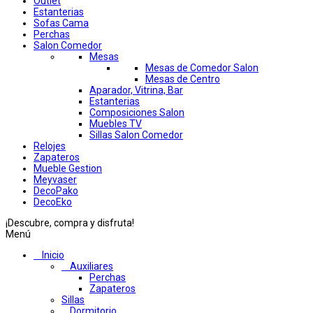
Outlet
Estanterias
Sofas Cama
Perchas
Salon Comedor
Mesas
Mesas de Comedor Salon
Mesas de Centro
Aparador, Vitrina, Bar
Estanterias
Composiciones Salon
Muebles TV
Sillas Salon Comedor
Relojes
Zapateros
Mueble Gestion
Meyvaser
DecoPako
DecoEko
¡Descubre, compra y disfruta!
Menú
Inicio
Auxiliares
Perchas
Zapateros
Sillas
Dormitorio