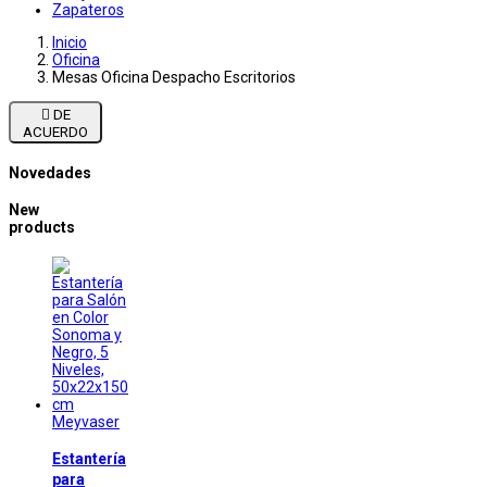
Zapateros
Inicio
Oficina
Mesas Oficina Despacho Escritorios

DE
ACUERDO
Novedades
New
products
Meyvaser
Estantería
para