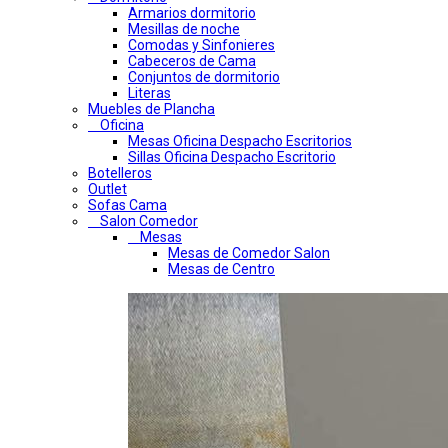
Armarios dormitorio
Mesillas de noche
Comodas y Sinfonieres
Cabeceros de Cama
Conjuntos de dormitorio
Literas
Muebles de Plancha
Oficina
Mesas Oficina Despacho Escritorios
Sillas Oficina Despacho Escritorio
Botelleros
Outlet
Sofas Cama
Salon Comedor
Mesas
Mesas de Comedor Salon
Mesas de Centro