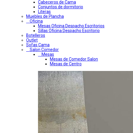
Cabeceros de Cama
Conjuntos de dormitorio
Literas
Muebles de Plancha
Oficina
Mesas Oficina Despacho Escritorios
Sillas Oficina Despacho Escritorio
Botelleros
Outlet
Sofas Cama
Salon Comedor
Mesas
Mesas de Comedor Salon
Mesas de Centro