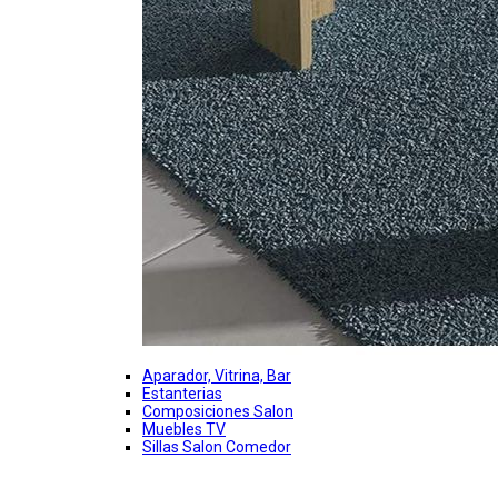
Aparador, Vitrina, Bar
Estanterias
Composiciones Salon
Muebles TV
Sillas Salon Comedor