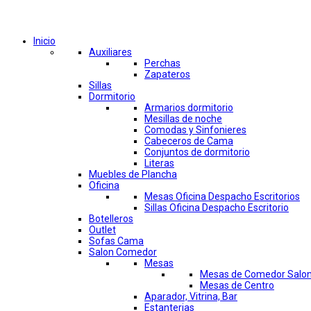
Comprar por categorías
Inicio
Auxiliares
Perchas
Zapateros
Sillas
Dormitorio
Armarios dormitorio
Mesillas de noche
Comodas y Sinfonieres
Cabeceros de Cama
Conjuntos de dormitorio
Literas
Muebles de Plancha
Oficina
Mesas Oficina Despacho Escritorios
Sillas Oficina Despacho Escritorio
Botelleros
Outlet
Sofas Cama
Salon Comedor
Mesas
Mesas de Comedor Salo
Mesas de Centro
Aparador, Vitrina, Bar
Estanterias