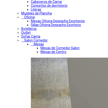
Cabeceros de Cama
Conjuntos de dormitorio
Literas
Muebles de Plancha
Oficina
Mesas Oficina Despacho Escritorios
Sillas Oficina Despacho Escritorio
Botelleros
Outlet
Sofas Cama
Salon Comedor
Mesas
Mesas de Comedor Salon
Mesas de Centro