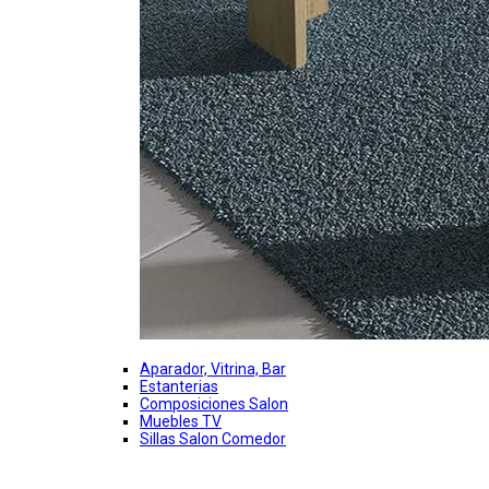
Aparador, Vitrina, Bar
Estanterias
Composiciones Salon
Muebles TV
Sillas Salon Comedor