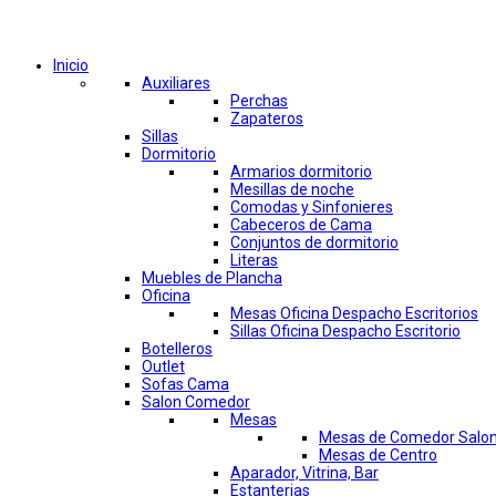
Comprar por categorías
Inicio
Auxiliares
Perchas
Zapateros
Sillas
Dormitorio
Armarios dormitorio
Mesillas de noche
Comodas y Sinfonieres
Cabeceros de Cama
Conjuntos de dormitorio
Literas
Muebles de Plancha
Oficina
Mesas Oficina Despacho Escritorios
Sillas Oficina Despacho Escritorio
Botelleros
Outlet
Sofas Cama
Salon Comedor
Mesas
Mesas de Comedor Salo
Mesas de Centro
Aparador, Vitrina, Bar
Estanterias