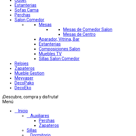
Outlet
Estanterias
Sofas Cama
Perchas
Salon Comedor
Mesas
Mesas de Comedor Salon
Mesas de Centro
Aparador, Vitrina, Bar
Estanterias
Composiciones Salon
Muebles TV
Sillas Salon Comedor
Relojes
Zapateros
Mueble Gestion
Meyvaser
DecoPako
DecoEko
¡Descubre, compra y disfruta!
Menú
Inicio
Auxiliares
Perchas
Zapateros
Sillas
Dormitorio