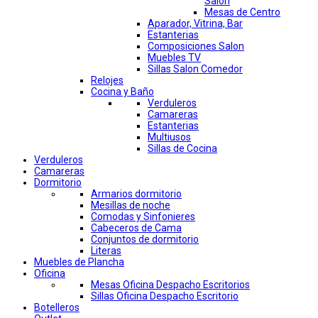
Salon
Mesas de Centro
Aparador, Vitrina, Bar
Estanterias
Composiciones Salon
Muebles TV
Sillas Salon Comedor
Relojes
Cocina y Baño
Verduleros
Camareras
Estanterias
Multiusos
Sillas de Cocina
Verduleros
Camareras
Dormitorio
Armarios dormitorio
Mesillas de noche
Comodas y Sinfonieres
Cabeceros de Cama
Conjuntos de dormitorio
Literas
Muebles de Plancha
Oficina
Mesas Oficina Despacho Escritorios
Sillas Oficina Despacho Escritorio
Botelleros