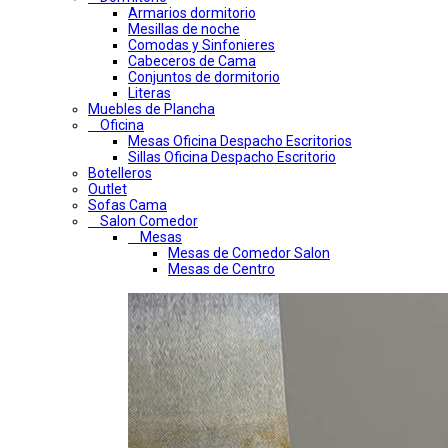
Armarios dormitorio
Mesillas de noche
Comodas y Sinfonieres
Cabeceros de Cama
Conjuntos de dormitorio
Literas
Muebles de Plancha
Oficina
Mesas Oficina Despacho Escritorios
Sillas Oficina Despacho Escritorio
Botelleros
Outlet
Sofas Cama
Salon Comedor
Mesas
Mesas de Comedor Salon
Mesas de Centro