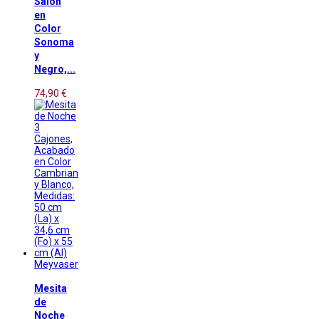
Salón
en
Color
Sonoma
y
Negro,...
74,90 €
Meyvaser
Mesita
de
Noche