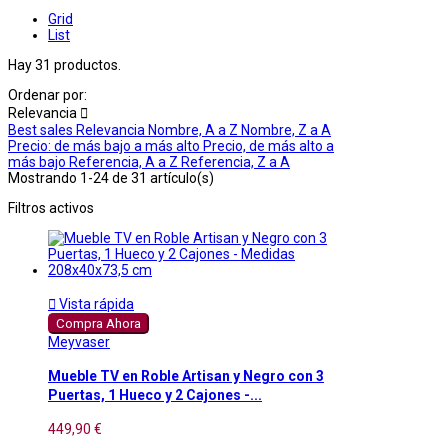
Grid
List
Hay 31 productos.
Ordenar por:
Relevancia

Best sales
Relevancia
Nombre, A a Z
Nombre, Z a A
Precio: de más bajo a más alto
Precio, de más alto a
más bajo
Referencia, A a Z
Referencia, Z a A
Mostrando 1-24 de 31 artículo(s)
Filtros activos

Vista rápida
Compra Ahora
Meyvaser
Mueble TV en Roble Artisan y Negro con 3
Puertas, 1 Hueco y 2 Cajones -...
449,90 €