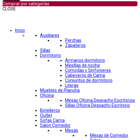
Comprar por categorías
CLOSE
Comprar por categorías
Inicio
Auxiliares
Perchas
Zapateros
Sillas
Dormitorio
Armarios dormitorio
Mesillas de noche
Comodas y Sinfonieres
Cabeceros de Cama
Conjuntos de dormitorio
Literas
Muebles de Plancha
Oficina
Mesas Oficina Despacho Escritorios
Sillas Oficina Despacho Escritorio
Botelleros
Outlet
Sofas Cama
Salon Comedor
Mesas
Mesas de Comedor