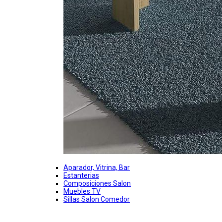
Aparador, Vitrina, Bar
Estanterias
Composiciones Salon
Muebles TV
Sillas Salon Comedor