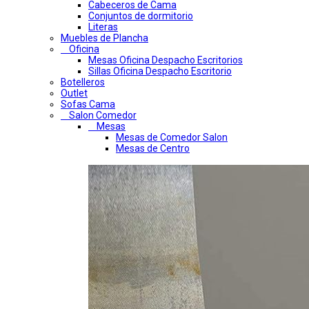
Cabeceros de Cama
Conjuntos de dormitorio
Literas
Muebles de Plancha
Oficina
Mesas Oficina Despacho Escritorios
Sillas Oficina Despacho Escritorio
Botelleros
Outlet
Sofas Cama
Salon Comedor
Mesas
Mesas de Comedor Salon
Mesas de Centro