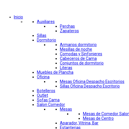
Comprar por categorías
Inicio
Auxiliares
Perchas
Zapateros
Sillas
Dormitorio
Armarios dormitorio
Mesillas de noche
Comodas y Sinfonieres
Cabeceros de Cama
Conjuntos de dormitorio
Literas
Muebles de Plancha
Oficina
Mesas Oficina Despacho Escritorios
Sillas Oficina Despacho Escritorio
Botelleros
Outlet
Sofas Cama
Salon Comedor
Mesas
Mesas de Comedor Salo
Mesas de Centro
Aparador, Vitrina, Bar
Estanterias