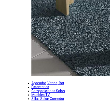
Aparador, Vitrina, Bar
Estanterias
Composiciones Salon
Muebles TV
Sillas Salon Comedor