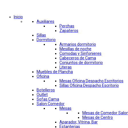
Comprar por categorías
Inicio
Auxiliares
Perchas
Zapateros
Sillas
Dormitorio
Armarios dormitorio
Mesillas de noche
Comodas y Sinfonieres
Cabeceros de Cama
Conjuntos de dormitorio
Literas
Muebles de Plancha
Oficina
Mesas Oficina Despacho Escritorios
Sillas Oficina Despacho Escritorio
Botelleros
Outlet
Sofas Cama
Salon Comedor
Mesas
Mesas de Comedor Salo
Mesas de Centro
Aparador, Vitrina, Bar
Estanterias