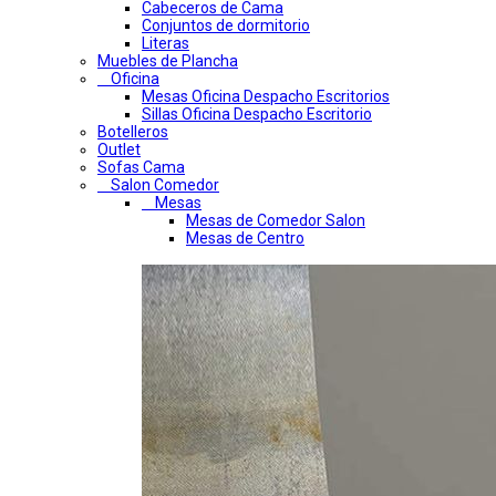
Cabeceros de Cama
Conjuntos de dormitorio
Literas
Muebles de Plancha
Oficina
Mesas Oficina Despacho Escritorios
Sillas Oficina Despacho Escritorio
Botelleros
Outlet
Sofas Cama
Salon Comedor
Mesas
Mesas de Comedor Salon
Mesas de Centro