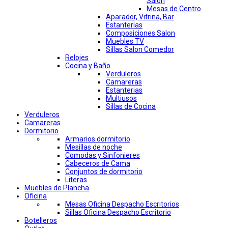
Salon
Mesas de Centro
Aparador, Vitrina, Bar
Estanterias
Composiciones Salon
Muebles TV
Sillas Salon Comedor
Relojes
Cocina y Baño
Verduleros
Camareras
Estanterias
Multiusos
Sillas de Cocina
Verduleros
Camareras
Dormitorio
Armarios dormitorio
Mesillas de noche
Comodas y Sinfonieres
Cabeceros de Cama
Conjuntos de dormitorio
Literas
Muebles de Plancha
Oficina
Mesas Oficina Despacho Escritorios
Sillas Oficina Despacho Escritorio
Botelleros