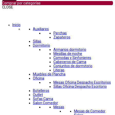
Comprar por categorías
CLOSE
Comprar por categorías
Inicio
Auxiliares
Perchas
Zapateros
Sillas
Dormitorio
Armarios dormitorio
Mesillas de noche
Comodas y Sinfonieres
Cabeceros de Cama
Conjuntos de dormitorio
Literas
Muebles de Plancha
Oficina
Mesas Oficina Despacho Escritorios
Sillas Oficina Despacho Escritorio
Botelleros
Outlet
Sofas Cama
Salon Comedor
Mesas
Mesas de Comedor