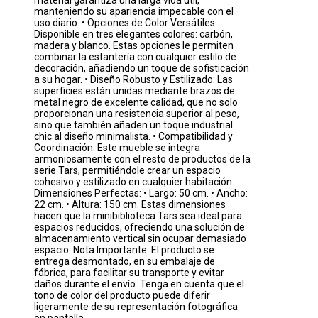
material garantiza una larga vida útil,
manteniendo su apariencia impecable con el
uso diario. • Opciones de Color Versátiles:
Disponible en tres elegantes colores: carbón,
madera y blanco. Estas opciones le permiten
combinar la estantería con cualquier estilo de
decoración, añadiendo un toque de sofisticación
a su hogar. • Diseño Robusto y Estilizado: Las
superficies están unidas mediante brazos de
metal negro de excelente calidad, que no solo
proporcionan una resistencia superior al peso,
sino que también añaden un toque industrial
chic al diseño minimalista. • Compatibilidad y
Coordinación: Este mueble se integra
armoniosamente con el resto de productos de la
serie Tars, permitiéndole crear un espacio
cohesivo y estilizado en cualquier habitación.
Dimensiones Perfectas: • Largo: 50 cm. • Ancho:
22 cm. • Altura: 150 cm. Estas dimensiones
hacen que la minibiblioteca Tars sea ideal para
espacios reducidos, ofreciendo una solución de
almacenamiento vertical sin ocupar demasiado
espacio. Nota Importante: El producto se
entrega desmontado, en su embalaje de
fábrica, para facilitar su transporte y evitar
daños durante el envío. Tenga en cuenta que el
tono de color del producto puede diferir
ligeramente de su representación fotográfica