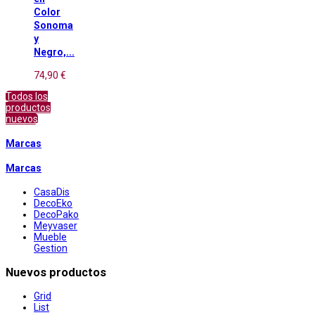
Color
Sonoma
y
Negro,...
74,90 €
Todos los
productos
nuevos
Marcas
Marcas
CasaDis
DecoEko
DecoPako
Meyvaser
Mueble
Gestion
Nuevos productos
Grid
List