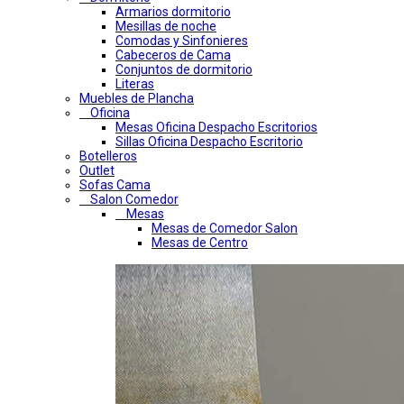
Armarios dormitorio
Mesillas de noche
Comodas y Sinfonieres
Cabeceros de Cama
Conjuntos de dormitorio
Literas
Muebles de Plancha
Oficina
Mesas Oficina Despacho Escritorios
Sillas Oficina Despacho Escritorio
Botelleros
Outlet
Sofas Cama
Salon Comedor
Mesas
Mesas de Comedor Salon
Mesas de Centro