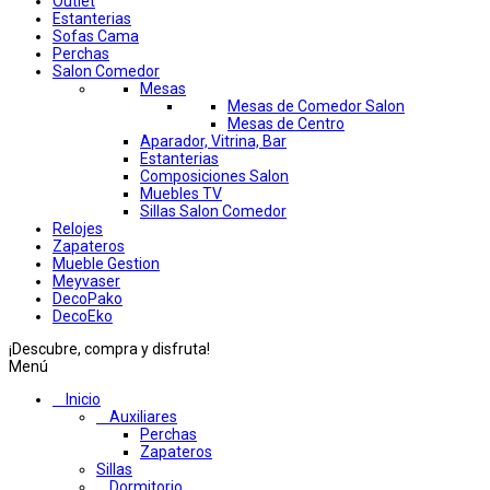
Outlet
Estanterias
Sofas Cama
Perchas
Salon Comedor
Mesas
Mesas de Comedor Salon
Mesas de Centro
Aparador, Vitrina, Bar
Estanterias
Composiciones Salon
Muebles TV
Sillas Salon Comedor
Relojes
Zapateros
Mueble Gestion
Meyvaser
DecoPako
DecoEko
¡Descubre, compra y disfruta!
Menú
Inicio
Auxiliares
Perchas
Zapateros
Sillas
Dormitorio