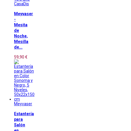
CasaDis
Meyvaser
-
Mesita
de
Noche,
Mesilla
de...
59,90 €
Meyvaser
Estantería
para
Salón
en