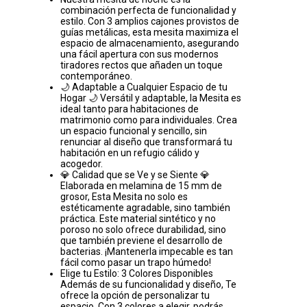
combinación perfecta de funcionalidad y
estilo. Con 3 amplios cajones provistos de
guías metálicas, esta mesita maximiza el
espacio de almacenamiento, asegurando
una fácil apertura con sus modernos
tiradores rectos que añaden un toque
contemporáneo.
🌙 Adaptable a Cualquier Espacio de tu
Hogar 🌙 Versátil y adaptable, la Mesita es
ideal tanto para habitaciones de
matrimonio como para individuales. Crea
un espacio funcional y sencillo, sin
renunciar al diseño que transformará tu
habitación en un refugio cálido y
acogedor.
💎 Calidad que se Ve y se Siente 💎
Elaborada en melamina de 15 mm de
grosor, Esta Mesita no solo es
estéticamente agradable, sino también
práctica. Este material sintético y no
poroso no solo ofrece durabilidad, sino
que también previene el desarrollo de
bacterias. ¡Mantenerla impecable es tan
fácil como pasar un trapo húmedo!
Elige tu Estilo: 3 Colores Disponibles
Además de su funcionalidad y diseño, Te
ofrece la opción de personalizar tu
espacio. Con 3 colores a elegir, podrás