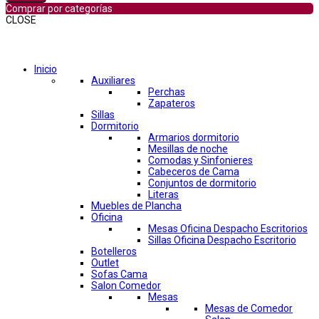
Comprar por categorías
CLOSE
Comprar por categorías
Inicio
Auxiliares
Perchas
Zapateros
Sillas
Dormitorio
Armarios dormitorio
Mesillas de noche
Comodas y Sinfonieres
Cabeceros de Cama
Conjuntos de dormitorio
Literas
Muebles de Plancha
Oficina
Mesas Oficina Despacho Escritorios
Sillas Oficina Despacho Escritorio
Botelleros
Outlet
Sofas Cama
Salon Comedor
Mesas
Mesas de Comedor