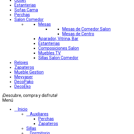
Outlet
Estanterias
Sofas Cama
Perchas
Salon Comedor
Mesas
Mesas de Comedor Salon
Mesas de Centro
Aparador, Vitrina, Bar
Estanterias
Composiciones Salon
Muebles TV
Sillas Salon Comedor
Relojes
Zapateros
Mueble Gestion
Meyvaser
DecoPako
DecoEko
¡Descubre, compra y disfruta!
Menú
Inicio
Auxiliares
Perchas
Zapateros
Sillas
Dormitorio