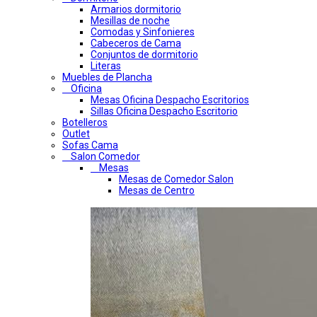
Armarios dormitorio
Mesillas de noche
Comodas y Sinfonieres
Cabeceros de Cama
Conjuntos de dormitorio
Literas
Muebles de Plancha
Oficina
Mesas Oficina Despacho Escritorios
Sillas Oficina Despacho Escritorio
Botelleros
Outlet
Sofas Cama
Salon Comedor
Mesas
Mesas de Comedor Salon
Mesas de Centro