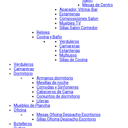
Salon
Mesas de Centro
Aparador, Vitrina, Bar
Estanterias
Composiciones Salon
Muebles TV
Sillas Salon Comedor
Relojes
Cocina y Baño
Verduleros
Camareras
Estanterias
Multiusos
Sillas de Cocina
Verduleros
Camareras
Dormitorio
Armarios dormitorio
Mesillas de noche
Comodas y Sinfonieres
Cabeceros de Cama
Conjuntos de dormitorio
Literas
Muebles de Plancha
Oficina
Mesas Oficina Despacho Escritorios
Sillas Oficina Despacho Escritorio
Botelleros