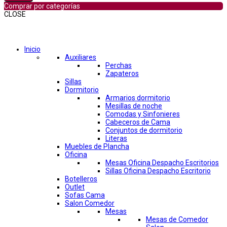
Comprar por categorías
CLOSE
Comprar por categorías
Inicio
Auxiliares
Perchas
Zapateros
Sillas
Dormitorio
Armarios dormitorio
Mesillas de noche
Comodas y Sinfonieres
Cabeceros de Cama
Conjuntos de dormitorio
Literas
Muebles de Plancha
Oficina
Mesas Oficina Despacho Escritorios
Sillas Oficina Despacho Escritorio
Botelleros
Outlet
Sofas Cama
Salon Comedor
Mesas
Mesas de Comedor