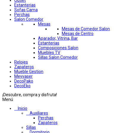
Outlet
Estanterias
Sofas Cama
Perchas
Salon Comedor
Mesas
Mesas de Comedor Salon
Mesas de Centro
Aparador, Vitrina, Bar
Estanterias
Composiciones Salon
Muebles TV
Sillas Salon Comedor
Relojes
Zapateros
Mueble Gestion
Meyvaser
DecoPako
DecoEko
¡Descubre, compra y disfruta!
Menú
Inicio
Auxiliares
Perchas
Zapateros
Sillas
Dormitorio