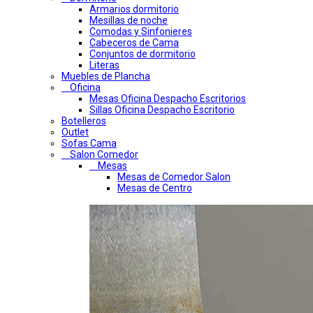
Armarios dormitorio
Mesillas de noche
Comodas y Sinfonieres
Cabeceros de Cama
Conjuntos de dormitorio
Literas
Muebles de Plancha
Oficina
Mesas Oficina Despacho Escritorios
Sillas Oficina Despacho Escritorio
Botelleros
Outlet
Sofas Cama
Salon Comedor
Mesas
Mesas de Comedor Salon
Mesas de Centro