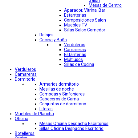
Salon
Mesas de Centro
Aparador, Vitrina, Bar
Estanterias
Composiciones Salon
Muebles TV
Sillas Salon Comedor
Relojes
Cocina y Baño
Verduleros
Camareras
Estanterias
Multiusos
Sillas de Cocina
Verduleros
Camareras
Dormitorio
Armarios dormitorio
Mesillas de noche
Comodas y Sinfonieres
Cabeceros de Cama
Conjuntos de dormitorio
Literas
Muebles de Plancha
Oficina
Mesas Oficina Despacho Escritorios
Sillas Oficina Despacho Escritorio
Botelleros