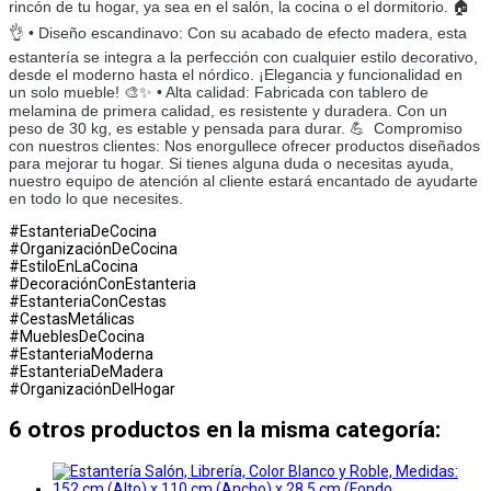
rincón de tu hogar, ya sea en el salón, la cocina o el dormitorio. 🏠
👌 • Diseño escandinavo: Con su acabado de efecto madera, esta
estantería se integra a la perfección con cualquier estilo decorativo,
desde el moderno hasta el nórdico. ¡Elegancia y funcionalidad en
un solo mueble! 🎨✨ • Alta calidad: Fabricada con tablero de
melamina de primera calidad, es resistente y duradera. Con un
peso de 30 kg, es estable y pensada para durar. 💪 ­ Compromiso
con nuestros clientes: Nos enorgullece ofrecer productos diseñados
para mejorar tu hogar. Si tienes alguna duda o necesitas ayuda,
nuestro equipo de atención al cliente estará encantado de ayudarte
en todo lo que necesites.
#EstanteriaDeCocina
#OrganizaciónDeCocina
#EstiloEnLaCocina
#DecoraciónConEstanteria
#EstanteriaConCestas
#CestasMetálicas
#MueblesDeCocina
#EstanteriaModerna
#EstanteriaDeMadera
#OrganizaciónDelHogar
6 otros productos en la misma categoría: