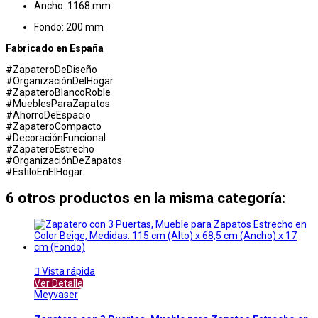
Ancho: 1168 mm
Fondo: 200 mm
Fabricado en España
#ZapateroDeDiseño
#OrganizaciónDelHogar
#ZapateroBlancoRoble
#MueblesParaZapatos
#AhorroDeEspacio
#ZapateroCompacto
#DecoraciónFuncional
#ZapateroEstrecho
#OrganizaciónDeZapatos
#EstiloEnElHogar
6 otros productos en la misma categoría:

Vista rápida
Ver Detalle
Meyvaser