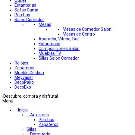
Outlet
Estanterias
Sofas Cama
Perchas
Salon Comedor
Mesas
Mesas de Comedor Salon
Mesas de Centro
Aparador, Vitrina, Bar
Estanterias
Composiciones Salon
Muebles TV
Sillas Salon Comedor
Relojes
Zapateros
Mueble Gestion
Meyvaser
DecoPako
DecoEko
¡Descubre, compra y disfruta!
Menú
Inicio
Auxiliares
Perchas
Zapateros
Sillas
Dormitorio