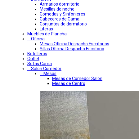
Armarios dormitorio
Mesillas de noche
Comodas y Sinfonieres
Cabeceros de Cama
Conjuntos de dormitorio
Literas
Muebles de Plancha
Oficina
Mesas Oficina Despacho Escritorios
Sillas Oficina Despacho Escritorio
Botelleros
Outlet
Sofas Cama
Salon Comedor
Mesas
Mesas de Comedor Salon
Mesas de Centro