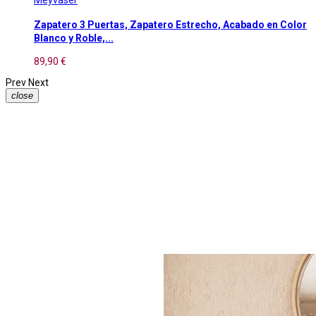
Meyvaser
Zapatero 3 Puertas, Zapatero Estrecho, Acabado en Color
Blanco y Roble,...
89,90 €
Prev
Next
close