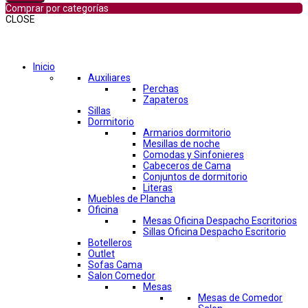
Comprar por categorías
CLOSE
Comprar por categorías
Inicio
Auxiliares
Perchas
Zapateros
Sillas
Dormitorio
Armarios dormitorio
Mesillas de noche
Comodas y Sinfonieres
Cabeceros de Cama
Conjuntos de dormitorio
Literas
Muebles de Plancha
Oficina
Mesas Oficina Despacho Escritorios
Sillas Oficina Despacho Escritorio
Botelleros
Outlet
Sofas Cama
Salon Comedor
Mesas
Mesas de Comedor