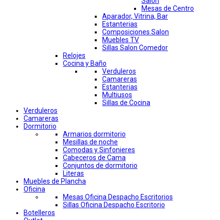
Salon
Mesas de Centro
Aparador, Vitrina, Bar
Estanterias
Composiciones Salon
Muebles TV
Sillas Salon Comedor
Relojes
Cocina y Baño
Verduleros
Camareras
Estanterias
Multiusos
Sillas de Cocina
Verduleros
Camareras
Dormitorio
Armarios dormitorio
Mesillas de noche
Comodas y Sinfonieres
Cabeceros de Cama
Conjuntos de dormitorio
Literas
Muebles de Plancha
Oficina
Mesas Oficina Despacho Escritorios
Sillas Oficina Despacho Escritorio
Botelleros