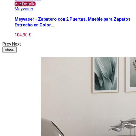
Ver Detalle
Meyvaser
Meyvaser - Zapatero con 2 Puertas, Mueble para Zapatos
Estrecho en Color...
104,90 €
Prev
Next
close