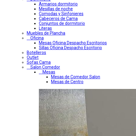
Armarios dormitorio
Mesillas de noche
Comodas y Sinfonieres
Cabeceros de Cama
Conjuntos de dormitorio
Literas
Muebles de Plancha
Oficina
Mesas Oficina Despacho Escritorios
Sillas Oficina Despacho Escritorio
Botelleros
Outlet
Sofas Cama
Salon Comedor
Mesas
Mesas de Comedor Salon
Mesas de Centro