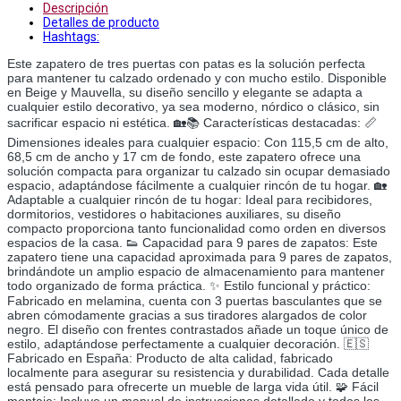
Descripción
Detalles de producto
Hashtags:
Este zapatero de tres puertas con patas es la solución perfecta
para mantener tu calzado ordenado y con mucho estilo. Disponible
en Beige y Mauvella, su diseño sencillo y elegante se adapta a
cualquier estilo decorativo, ya sea moderno, nórdico o clásico, sin
sacrificar espacio ni estética. 🏡📚 Características destacadas: 📏
Dimensiones ideales para cualquier espacio: Con 115,5 cm de alto,
68,5 cm de ancho y 17 cm de fondo, este zapatero ofrece una
solución compacta para organizar tu calzado sin ocupar demasiado
espacio, adaptándose fácilmente a cualquier rincón de tu hogar. 🏡
Adaptable a cualquier rincón de tu hogar: Ideal para recibidores,
dormitorios, vestidores o habitaciones auxiliares, su diseño
compacto proporciona tanto funcionalidad como orden en diversos
espacios de la casa. 👟 Capacidad para 9 pares de zapatos: Este
zapatero tiene una capacidad aproximada para 9 pares de zapatos,
brindándote un amplio espacio de almacenamiento para mantener
todo organizado de forma práctica. ✨ Estilo funcional y práctico:
Fabricado en melamina, cuenta con 3 puertas basculantes que se
abren cómodamente gracias a sus tiradores alargados de color
negro. El diseño con frentes contrastados añade un toque único de
estilo, adaptándose perfectamente a cualquier decoración. 🇪🇸
Fabricado en España: Producto de alta calidad, fabricado
localmente para asegurar su resistencia y durabilidad. Cada detalle
está pensado para ofrecerte un mueble de larga vida útil. 🧩 Fácil
montaje: Incluye un manual de instrucciones detallado y todos los