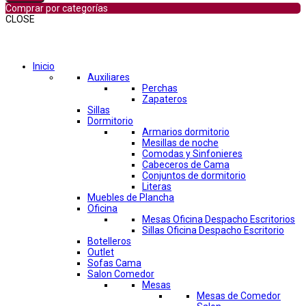
Comprar por categorías
CLOSE
Comprar por categorías
Inicio
Auxiliares
Perchas
Zapateros
Sillas
Dormitorio
Armarios dormitorio
Mesillas de noche
Comodas y Sinfonieres
Cabeceros de Cama
Conjuntos de dormitorio
Literas
Muebles de Plancha
Oficina
Mesas Oficina Despacho Escritorios
Sillas Oficina Despacho Escritorio
Botelleros
Outlet
Sofas Cama
Salon Comedor
Mesas
Mesas de Comedor