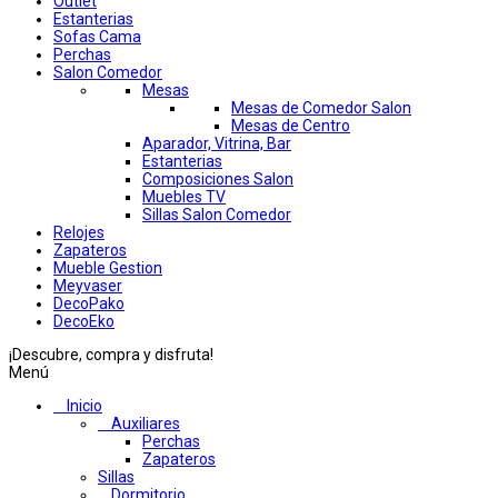
Outlet
Estanterias
Sofas Cama
Perchas
Salon Comedor
Mesas
Mesas de Comedor Salon
Mesas de Centro
Aparador, Vitrina, Bar
Estanterias
Composiciones Salon
Muebles TV
Sillas Salon Comedor
Relojes
Zapateros
Mueble Gestion
Meyvaser
DecoPako
DecoEko
¡Descubre, compra y disfruta!
Menú
Inicio
Auxiliares
Perchas
Zapateros
Sillas
Dormitorio