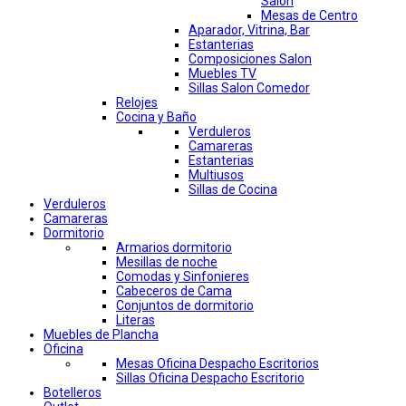
Salon
Mesas de Centro
Aparador, Vitrina, Bar
Estanterias
Composiciones Salon
Muebles TV
Sillas Salon Comedor
Relojes
Cocina y Baño
Verduleros
Camareras
Estanterias
Multiusos
Sillas de Cocina
Verduleros
Camareras
Dormitorio
Armarios dormitorio
Mesillas de noche
Comodas y Sinfonieres
Cabeceros de Cama
Conjuntos de dormitorio
Literas
Muebles de Plancha
Oficina
Mesas Oficina Despacho Escritorios
Sillas Oficina Despacho Escritorio
Botelleros