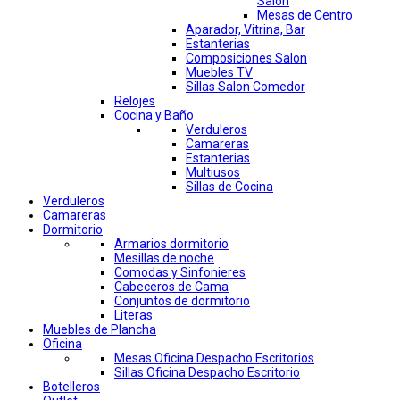
Salon
Mesas de Centro
Aparador, Vitrina, Bar
Estanterias
Composiciones Salon
Muebles TV
Sillas Salon Comedor
Relojes
Cocina y Baño
Verduleros
Camareras
Estanterias
Multiusos
Sillas de Cocina
Verduleros
Camareras
Dormitorio
Armarios dormitorio
Mesillas de noche
Comodas y Sinfonieres
Cabeceros de Cama
Conjuntos de dormitorio
Literas
Muebles de Plancha
Oficina
Mesas Oficina Despacho Escritorios
Sillas Oficina Despacho Escritorio
Botelleros