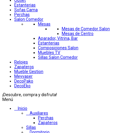
Outlet
Estanterias
Sofas Cama
Perchas
Salon Comedor
Mesas
Mesas de Comedor Salon
Mesas de Centro
Aparador, Vitrina, Bar
Estanterias
Composiciones Salon
Muebles TV
Sillas Salon Comedor
Relojes
Zapateros
Mueble Gestion
Meyvaser
DecoPako
DecoEko
¡Descubre, compra y disfruta!
Menú
Inicio
Auxiliares
Perchas
Zapateros
Sillas
Dormitorio