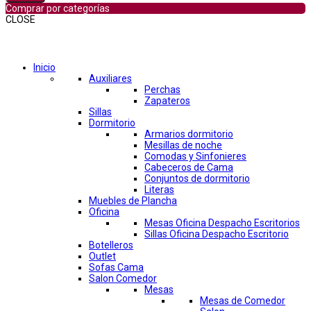
Comprar por categorías
CLOSE
Comprar por categorías
Inicio
Auxiliares
Perchas
Zapateros
Sillas
Dormitorio
Armarios dormitorio
Mesillas de noche
Comodas y Sinfonieres
Cabeceros de Cama
Conjuntos de dormitorio
Literas
Muebles de Plancha
Oficina
Mesas Oficina Despacho Escritorios
Sillas Oficina Despacho Escritorio
Botelleros
Outlet
Sofas Cama
Salon Comedor
Mesas
Mesas de Comedor