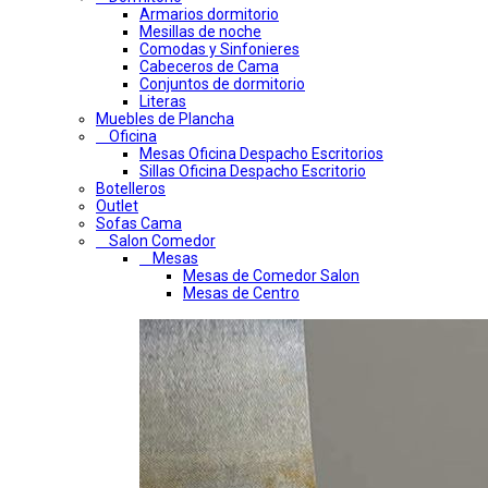
Armarios dormitorio
Mesillas de noche
Comodas y Sinfonieres
Cabeceros de Cama
Conjuntos de dormitorio
Literas
Muebles de Plancha
Oficina
Mesas Oficina Despacho Escritorios
Sillas Oficina Despacho Escritorio
Botelleros
Outlet
Sofas Cama
Salon Comedor
Mesas
Mesas de Comedor Salon
Mesas de Centro