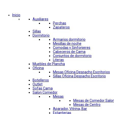
Comprar por categorías
Inicio
Auxiliares
Perchas
Zapateros
Sillas
Dormitorio
Armarios dormitorio
Mesillas de noche
Comodas y Sinfonieres
Cabeceros de Cama
Conjuntos de dormitorio
Literas
Muebles de Plancha
Oficina
Mesas Oficina Despacho Escritorios
Sillas Oficina Despacho Escritorio
Botelleros
Outlet
Sofas Cama
Salon Comedor
Mesas
Mesas de Comedor Salo
Mesas de Centro
Aparador, Vitrina, Bar
Estanterias