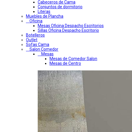
Cabeceros de Cama
Conjuntos de dormitorio
Literas
Muebles de Plancha
Oficina
Mesas Oficina Despacho Escritorios
Sillas Oficina Despacho Escritorio
Botelleros
Outlet
Sofas Cama
Salon Comedor
Mesas
Mesas de Comedor Salon
Mesas de Centro