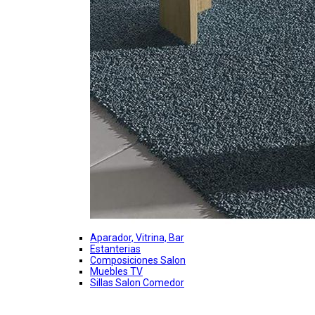
Aparador, Vitrina, Bar
Estanterias
Composiciones Salon
Muebles TV
Sillas Salon Comedor