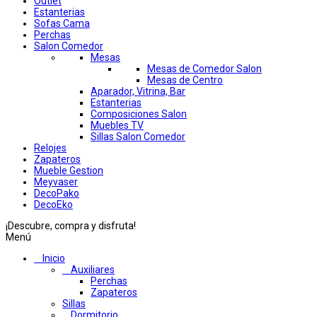
Outlet
Estanterias
Sofas Cama
Perchas
Salon Comedor
Mesas
Mesas de Comedor Salon
Mesas de Centro
Aparador, Vitrina, Bar
Estanterias
Composiciones Salon
Muebles TV
Sillas Salon Comedor
Relojes
Zapateros
Mueble Gestion
Meyvaser
DecoPako
DecoEko
¡Descubre, compra y disfruta!
Menú
Inicio
Auxiliares
Perchas
Zapateros
Sillas
Dormitorio