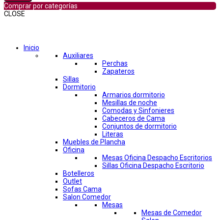
Comprar por categorías
CLOSE
Comprar por categorías
Inicio
Auxiliares
Perchas
Zapateros
Sillas
Dormitorio
Armarios dormitorio
Mesillas de noche
Comodas y Sinfonieres
Cabeceros de Cama
Conjuntos de dormitorio
Literas
Muebles de Plancha
Oficina
Mesas Oficina Despacho Escritorios
Sillas Oficina Despacho Escritorio
Botelleros
Outlet
Sofas Cama
Salon Comedor
Mesas
Mesas de Comedor