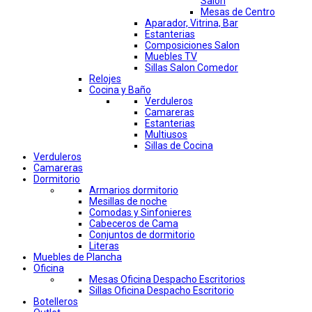
Salon
Mesas de Centro
Aparador, Vitrina, Bar
Estanterias
Composiciones Salon
Muebles TV
Sillas Salon Comedor
Relojes
Cocina y Baño
Verduleros
Camareras
Estanterias
Multiusos
Sillas de Cocina
Verduleros
Camareras
Dormitorio
Armarios dormitorio
Mesillas de noche
Comodas y Sinfonieres
Cabeceros de Cama
Conjuntos de dormitorio
Literas
Muebles de Plancha
Oficina
Mesas Oficina Despacho Escritorios
Sillas Oficina Despacho Escritorio
Botelleros