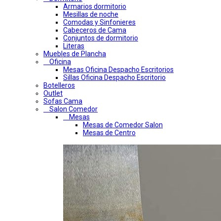
Armarios dormitorio
Mesillas de noche
Comodas y Sinfonieres
Cabeceros de Cama
Conjuntos de dormitorio
Literas
Muebles de Plancha
Oficina
Mesas Oficina Despacho Escritorios
Sillas Oficina Despacho Escritorio
Botelleros
Outlet
Sofas Cama
Salon Comedor
Mesas
Mesas de Comedor Salon
Mesas de Centro