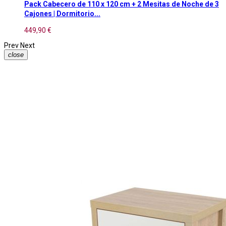
Pack Cabecero de 110 x 120 cm + 2 Mesitas de Noche de 3
Cajones | Dormitorio...
449,90 €
Prev
Next
close