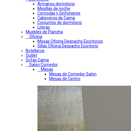
Armarios dormitorio
Mesillas de noche
Comodas y Sinfonieres
Cabeceros de Cama
Conjuntos de dormitorio
Literas
Muebles de Plancha
Oficina
Mesas Oficina Despacho Escritorios
Sillas Oficina Despacho Escritorio
Botelleros
Outlet
Sofas Cama
Salon Comedor
Mesas
Mesas de Comedor Salon
Mesas de Centro