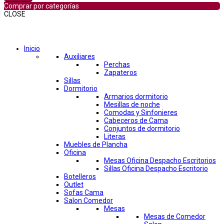
Comprar por categorías
CLOSE
Comprar por categorías
Inicio
Auxiliares
Perchas
Zapateros
Sillas
Dormitorio
Armarios dormitorio
Mesillas de noche
Comodas y Sinfonieres
Cabeceros de Cama
Conjuntos de dormitorio
Literas
Muebles de Plancha
Oficina
Mesas Oficina Despacho Escritorios
Sillas Oficina Despacho Escritorio
Botelleros
Outlet
Sofas Cama
Salon Comedor
Mesas
Mesas de Comedor