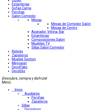
Outlet
Estanterias
Sofas Cama
Perchas
Salon Comedor
Mesas
Mesas de Comedor Salon
Mesas de Centro
Aparador, Vitrina, Bar
Estanterias
Composiciones Salon
Muebles TV
Sillas Salon Comedor
Relojes
Zapateros
Mueble Gestion
Meyvaser
DecoPako
DecoEko
¡Descubre, compra y disfruta!
Menú
Inicio
Auxiliares
Perchas
Zapateros
Sillas
Dormitorio