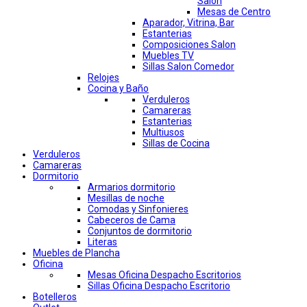
Salon
Mesas de Centro
Aparador, Vitrina, Bar
Estanterias
Composiciones Salon
Muebles TV
Sillas Salon Comedor
Relojes
Cocina y Baño
Verduleros
Camareras
Estanterias
Multiusos
Sillas de Cocina
Verduleros
Camareras
Dormitorio
Armarios dormitorio
Mesillas de noche
Comodas y Sinfonieres
Cabeceros de Cama
Conjuntos de dormitorio
Literas
Muebles de Plancha
Oficina
Mesas Oficina Despacho Escritorios
Sillas Oficina Despacho Escritorio
Botelleros