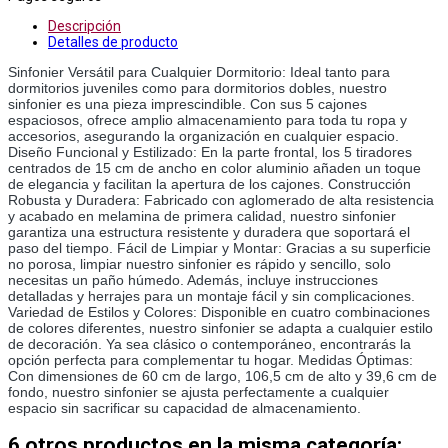
Descripción
Detalles de producto
Sinfonier Versátil para Cualquier Dormitorio: Ideal tanto para 
dormitorios juveniles como para dormitorios dobles, nuestro 
sinfonier es una pieza imprescindible. Con sus 5 cajones 
espaciosos, ofrece amplio almacenamiento para toda tu ropa y 
accesorios, asegurando la organización en cualquier espacio. 
Diseño Funcional y Estilizado: En la parte frontal, los 5 tiradores 
centrados de 15 cm de ancho en color aluminio añaden un toque 
de elegancia y facilitan la apertura de los cajones. Construcción 
Robusta y Duradera: Fabricado con aglomerado de alta resistencia 
y acabado en melamina de primera calidad, nuestro sinfonier 
garantiza una estructura resistente y duradera que soportará el 
paso del tiempo. Fácil de Limpiar y Montar: Gracias a su superficie 
no porosa, limpiar nuestro sinfonier es rápido y sencillo, solo 
necesitas un paño húmedo. Además, incluye instrucciones 
detalladas y herrajes para un montaje fácil y sin complicaciones. 
Variedad de Estilos y Colores: Disponible en cuatro combinaciones 
de colores diferentes, nuestro sinfonier se adapta a cualquier estilo 
de decoración. Ya sea clásico o contemporáneo, encontrarás la 
opción perfecta para complementar tu hogar. Medidas Óptimas: 
Con dimensiones de 60 cm de largo, 106,5 cm de alto y 39,6 cm de 
fondo, nuestro sinfonier se ajusta perfectamente a cualquier 
espacio sin sacrificar su capacidad de almacenamiento.
6 otros productos en la misma categoría: