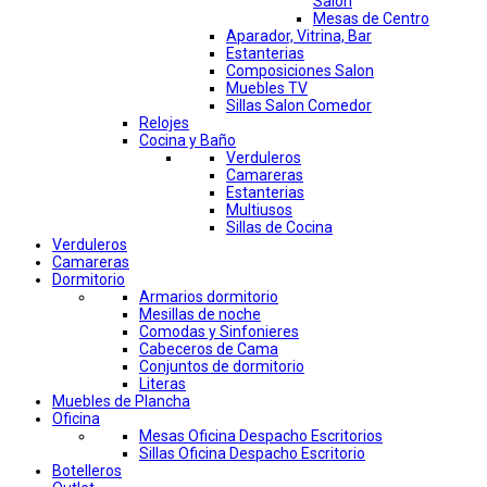
Salon
Mesas de Centro
Aparador, Vitrina, Bar
Estanterias
Composiciones Salon
Muebles TV
Sillas Salon Comedor
Relojes
Cocina y Baño
Verduleros
Camareras
Estanterias
Multiusos
Sillas de Cocina
Verduleros
Camareras
Dormitorio
Armarios dormitorio
Mesillas de noche
Comodas y Sinfonieres
Cabeceros de Cama
Conjuntos de dormitorio
Literas
Muebles de Plancha
Oficina
Mesas Oficina Despacho Escritorios
Sillas Oficina Despacho Escritorio
Botelleros