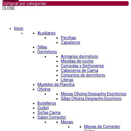
Comprar por categorías
CLOSE
Comprar por categorías
Inicio
Auxiliares
Perchas
Zapateros
Sillas
Dormitorio
Armarios dormitorio
Mesillas de noche
Comodas y Sinfonieres
Cabeceros de Cama
Conjuntos de dormitorio
Literas
Muebles de Plancha
Oficina
Mesas Oficina Despacho Escritorios
Sillas Oficina Despacho Escritorio
Botelleros
Outlet
Sofas Cama
Salon Comedor
Mesas
Mesas de Comedor