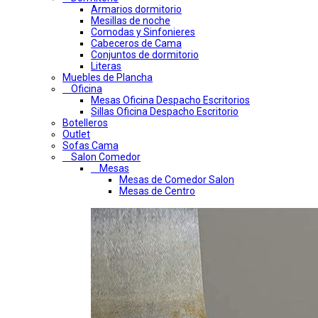
Armarios dormitorio
Mesillas de noche
Comodas y Sinfonieres
Cabeceros de Cama
Conjuntos de dormitorio
Literas
Muebles de Plancha
Oficina
Mesas Oficina Despacho Escritorios
Sillas Oficina Despacho Escritorio
Botelleros
Outlet
Sofas Cama
Salon Comedor
Mesas
Mesas de Comedor Salon
Mesas de Centro