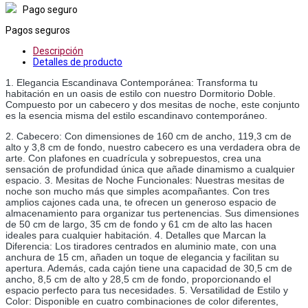
Pago seguro
Pagos seguros
Descripción
Detalles de producto
1. Elegancia Escandinava Contemporánea: Transforma tu 
habitación en un oasis de estilo con nuestro Dormitorio Doble. 
Compuesto por un cabecero y dos mesitas de noche, este conjunto 
es la esencia misma del estilo escandinavo contemporáneo.
2. Cabecero: Con dimensiones de 160 cm de ancho, 119,3 cm de 
alto y 3,8 cm de fondo, nuestro cabecero es una verdadera obra de 
arte. Con plafones en cuadrícula y sobrepuestos, crea una 
sensación de profundidad única que añade dinamismo a cualquier 
espacio. 3. Mesitas de Noche Funcionales: Nuestras mesitas de 
noche son mucho más que simples acompañantes. Con tres 
amplios cajones cada una, te ofrecen un generoso espacio de 
almacenamiento para organizar tus pertenencias. Sus dimensiones 
de 50 cm de largo, 35 cm de fondo y 61 cm de alto las hacen 
ideales para cualquier habitación. 4. Detalles que Marcan la 
Diferencia: Los tiradores centrados en aluminio mate, con una 
anchura de 15 cm, añaden un toque de elegancia y facilitan su 
apertura. Además, cada cajón tiene una capacidad de 30,5 cm de 
ancho, 8,5 cm de alto y 28,5 cm de fondo, proporcionando el 
espacio perfecto para tus necesidades. 5. Versatilidad de Estilo y 
Color: Disponible en cuatro combinaciones de color diferentes, 