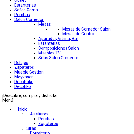
Outlet
Estanterias
Sofas Cama
Perchas
Salon Comedor
Mesas
Mesas de Comedor Salon
Mesas de Centro
Aparador, Vitrina, Bar
Estanterias
Composiciones Salon
Muebles TV
Sillas Salon Comedor
Relojes
Zapateros
Mueble Gestion
Meyvaser
DecoPako
DecoEko
¡Descubre, compra y disfruta!
Menú
Inicio
Auxiliares
Perchas
Zapateros
Sillas
Dormitorio