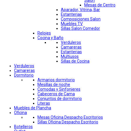
Salon
Mesas de Centro
Aparador, Vitrina, Bar
Estanterias
Composiciones Salon
Muebles TV
Sillas Salon Comedor
Relojes
Cocina y Baño
Verduleros
Camareras
Estanterias
Multiusos
Sillas de Cocina
Verduleros
Camareras
Dormitorio
Armarios dormitorio
Mesillas de noche
Comodas y Sinfonieres
Cabeceros de Cama
Conjuntos de dormitorio
Literas
Muebles de Plancha
Oficina
Mesas Oficina Despacho Escritorios
Sillas Oficina Despacho Escritorio
Botelleros