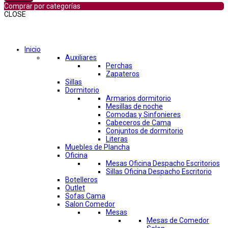
Comprar por categorías
CLOSE
Comprar por categorías
Inicio
Auxiliares
Perchas
Zapateros
Sillas
Dormitorio
Armarios dormitorio
Mesillas de noche
Comodas y Sinfonieres
Cabeceros de Cama
Conjuntos de dormitorio
Literas
Muebles de Plancha
Oficina
Mesas Oficina Despacho Escritorios
Sillas Oficina Despacho Escritorio
Botelleros
Outlet
Sofas Cama
Salon Comedor
Mesas
Mesas de Comedor