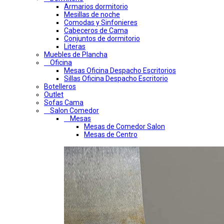
Armarios dormitorio
Mesillas de noche
Comodas y Sinfonieres
Cabeceros de Cama
Conjuntos de dormitorio
Literas
Muebles de Plancha
Oficina
Mesas Oficina Despacho Escritorios
Sillas Oficina Despacho Escritorio
Botelleros
Outlet
Sofas Cama
Salon Comedor
Mesas
Mesas de Comedor Salon
Mesas de Centro