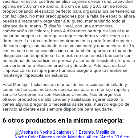
sacrificar el estilo. Los tres amplios cajones ofrecen una capacidad 
óptima de 30,5 cm de ancho, 8,5 cm de alto y 28,5 cm de fondo, 
proporcionando el espacio perfecto para organizar tus pertenencias 
con facilidad. No más preocupaciones por la falta de espacio, ahora 
puedes almacenar y organizar a tu gusto, manteniendo todo al 
alcance de tu mano. El diseño lineal, con una armoniosa 
combinación de colores, hasta 4 diferentes para que elijas el que 
mejor se adapta a ti, agrega un toque moderno y sofisticado a tu 
dormitorio. Los dos tiradores centrados en la parte frontal superior 
de cada cajón, con acabado en aluminio mate y una anchura de 15 
cm, no solo son funcionales sino que también aportan un toque de 
elegancia contemporánea. La mesita de noche está fabricada con 
un material de superficie no porosa y altamente resistente, lo que la 
convierte en una elección práctica y duradera. Además, su fácil 
limpieza con un simple paño húmedo asegura que tu mueble se 
mantenga impecable sin esfuerzo.
Fácil Montaje: Incluimos un manual de instrucciones detallado y 
todos los herrajes metálicos necesarios para un montaje rápido y 
sencillo Compromiso con Nuestros Clientes: Nos enorgullece 
ofrecer productos de alta calidad y satisfacción garantizada. Si 
tienes alguna pregunta o necesitas asistencia, nuestro equipo de 
servicio al cliente está siempre disponible para ayudarte.
6 otros productos en la misma categoría: