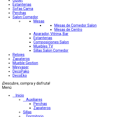
Outlet
Estanterias
Sofas Cama
Perchas
Salon Comedor
Mesas
Mesas de Comedor Salon
Mesas de Centro
Aparador, Vitrina, Bar
Estanterias
Composiciones Salon
Muebles TV
Sillas Salon Comedor
Relojes
Zapateros
Mueble Gestion
Meyvaser
DecoPako
DecoEko
¡Descubre, compra y disfruta!
Menú
Inicio
Auxiliares
Perchas
Zapateros
Sillas
Dormitorio