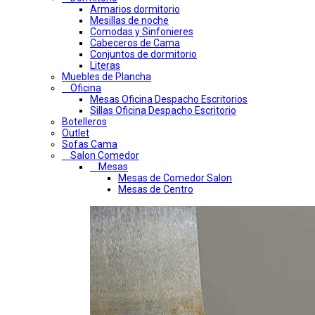
Armarios dormitorio
Mesillas de noche
Comodas y Sinfonieres
Cabeceros de Cama
Conjuntos de dormitorio
Literas
Muebles de Plancha
Oficina
Mesas Oficina Despacho Escritorios
Sillas Oficina Despacho Escritorio
Botelleros
Outlet
Sofas Cama
Salon Comedor
Mesas
Mesas de Comedor Salon
Mesas de Centro