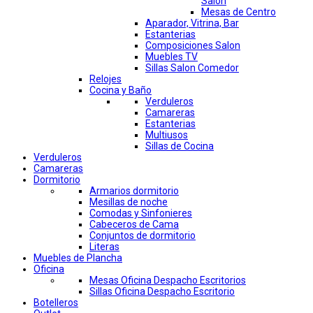
Salon
Mesas de Centro
Aparador, Vitrina, Bar
Estanterias
Composiciones Salon
Muebles TV
Sillas Salon Comedor
Relojes
Cocina y Baño
Verduleros
Camareras
Estanterias
Multiusos
Sillas de Cocina
Verduleros
Camareras
Dormitorio
Armarios dormitorio
Mesillas de noche
Comodas y Sinfonieres
Cabeceros de Cama
Conjuntos de dormitorio
Literas
Muebles de Plancha
Oficina
Mesas Oficina Despacho Escritorios
Sillas Oficina Despacho Escritorio
Botelleros