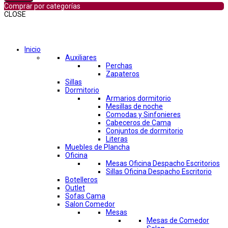
Comprar por categorías
CLOSE
Comprar por categorías
Inicio
Auxiliares
Perchas
Zapateros
Sillas
Dormitorio
Armarios dormitorio
Mesillas de noche
Comodas y Sinfonieres
Cabeceros de Cama
Conjuntos de dormitorio
Literas
Muebles de Plancha
Oficina
Mesas Oficina Despacho Escritorios
Sillas Oficina Despacho Escritorio
Botelleros
Outlet
Sofas Cama
Salon Comedor
Mesas
Mesas de Comedor