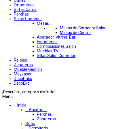
Outlet
Estanterias
Sofas Cama
Perchas
Salon Comedor
Mesas
Mesas de Comedor Salon
Mesas de Centro
Aparador, Vitrina, Bar
Estanterias
Composiciones Salon
Muebles TV
Sillas Salon Comedor
Relojes
Zapateros
Mueble Gestion
Meyvaser
DecoPako
DecoEko
¡Descubre, compra y disfruta!
Menú
Inicio
Auxiliares
Perchas
Zapateros
Sillas
Dormitorio