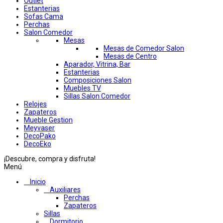
Outlet
Estanterias
Sofas Cama
Perchas
Salon Comedor
Mesas
Mesas de Comedor Salon
Mesas de Centro
Aparador, Vitrina, Bar
Estanterias
Composiciones Salon
Muebles TV
Sillas Salon Comedor
Relojes
Zapateros
Mueble Gestion
Meyvaser
DecoPako
DecoEko
¡Descubre, compra y disfruta!
Menú
Inicio
Auxiliares
Perchas
Zapateros
Sillas
Dormitorio