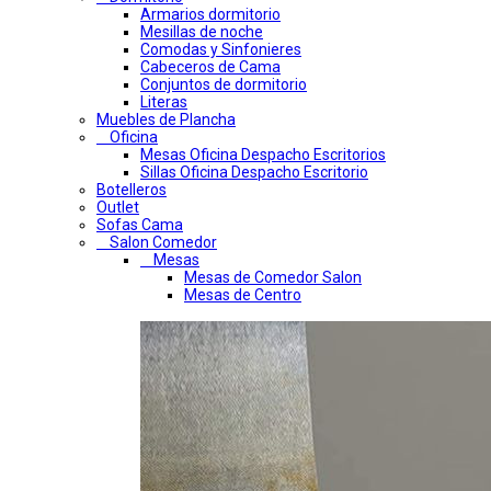
Armarios dormitorio
Mesillas de noche
Comodas y Sinfonieres
Cabeceros de Cama
Conjuntos de dormitorio
Literas
Muebles de Plancha
Oficina
Mesas Oficina Despacho Escritorios
Sillas Oficina Despacho Escritorio
Botelleros
Outlet
Sofas Cama
Salon Comedor
Mesas
Mesas de Comedor Salon
Mesas de Centro