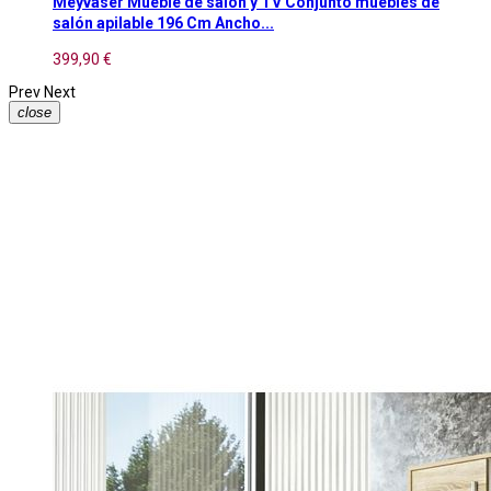
Meyvaser Mueble de salón y TV Conjunto muebles de
salón apilable 196 Cm Ancho...
399,90 €
Prev
Next
close