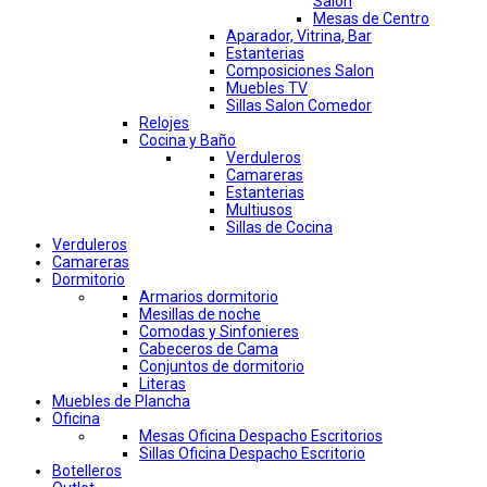
Salon
Mesas de Centro
Aparador, Vitrina, Bar
Estanterias
Composiciones Salon
Muebles TV
Sillas Salon Comedor
Relojes
Cocina y Baño
Verduleros
Camareras
Estanterias
Multiusos
Sillas de Cocina
Verduleros
Camareras
Dormitorio
Armarios dormitorio
Mesillas de noche
Comodas y Sinfonieres
Cabeceros de Cama
Conjuntos de dormitorio
Literas
Muebles de Plancha
Oficina
Mesas Oficina Despacho Escritorios
Sillas Oficina Despacho Escritorio
Botelleros