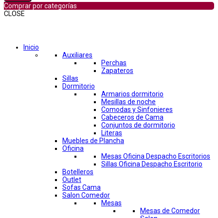
Comprar por categorías
CLOSE
Comprar por categorías
Inicio
Auxiliares
Perchas
Zapateros
Sillas
Dormitorio
Armarios dormitorio
Mesillas de noche
Comodas y Sinfonieres
Cabeceros de Cama
Conjuntos de dormitorio
Literas
Muebles de Plancha
Oficina
Mesas Oficina Despacho Escritorios
Sillas Oficina Despacho Escritorio
Botelleros
Outlet
Sofas Cama
Salon Comedor
Mesas
Mesas de Comedor