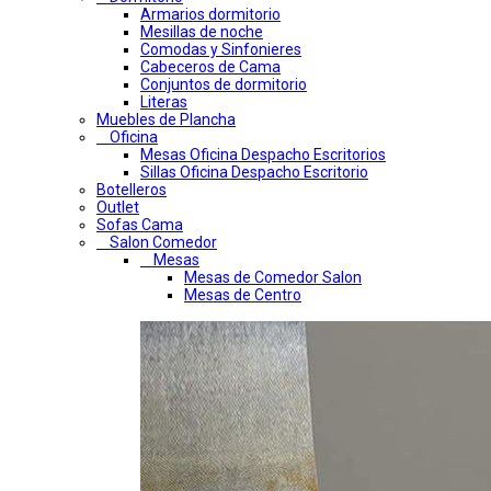
Armarios dormitorio
Mesillas de noche
Comodas y Sinfonieres
Cabeceros de Cama
Conjuntos de dormitorio
Literas
Muebles de Plancha
Oficina
Mesas Oficina Despacho Escritorios
Sillas Oficina Despacho Escritorio
Botelleros
Outlet
Sofas Cama
Salon Comedor
Mesas
Mesas de Comedor Salon
Mesas de Centro