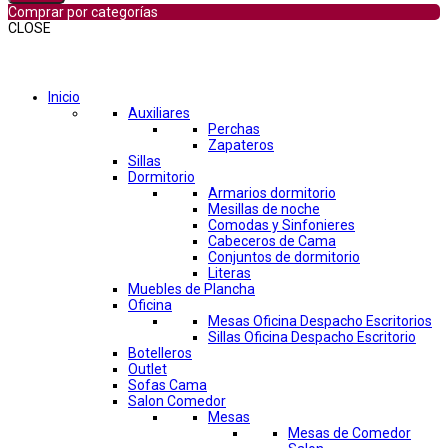
Comprar por categorías
CLOSE
Comprar por categorías
Inicio
Auxiliares
Perchas
Zapateros
Sillas
Dormitorio
Armarios dormitorio
Mesillas de noche
Comodas y Sinfonieres
Cabeceros de Cama
Conjuntos de dormitorio
Literas
Muebles de Plancha
Oficina
Mesas Oficina Despacho Escritorios
Sillas Oficina Despacho Escritorio
Botelleros
Outlet
Sofas Cama
Salon Comedor
Mesas
Mesas de Comedor