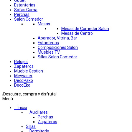
Outlet
Estanterias
Sofas Cama
Perchas
Salon Comedor
Mesas
Mesas de Comedor Salon
Mesas de Centro
Aparador, Vitrina, Bar
Estanterias
Composiciones Salon
Muebles TV
Sillas Salon Comedor
Relojes
Zapateros
Mueble Gestion
Meyvaser
DecoPako
DecoEko
¡Descubre, compra y disfruta!
Menú
Inicio
Auxiliares
Perchas
Zapateros
Sillas
Dormitorio