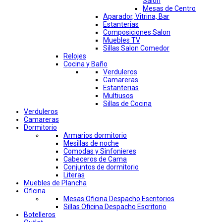
Salon
Mesas de Centro
Aparador, Vitrina, Bar
Estanterias
Composiciones Salon
Muebles TV
Sillas Salon Comedor
Relojes
Cocina y Baño
Verduleros
Camareras
Estanterias
Multiusos
Sillas de Cocina
Verduleros
Camareras
Dormitorio
Armarios dormitorio
Mesillas de noche
Comodas y Sinfonieres
Cabeceros de Cama
Conjuntos de dormitorio
Literas
Muebles de Plancha
Oficina
Mesas Oficina Despacho Escritorios
Sillas Oficina Despacho Escritorio
Botelleros