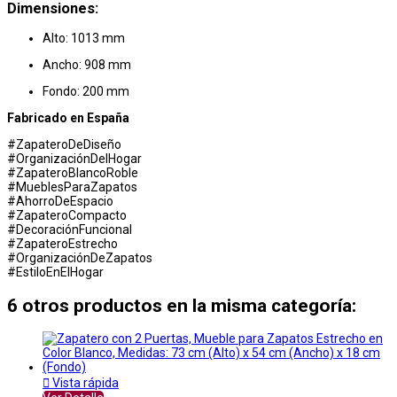
Dimensiones:
Alto: 1013 mm
Ancho: 908 mm
Fondo: 200 mm
Fabricado en España
#ZapateroDeDiseño
#OrganizaciónDelHogar
#ZapateroBlancoRoble
#MueblesParaZapatos
#AhorroDeEspacio
#ZapateroCompacto
#DecoraciónFuncional
#ZapateroEstrecho
#OrganizaciónDeZapatos
#EstiloEnElHogar
6 otros productos en la misma categoría:

Vista rápida