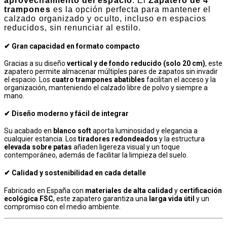
aprovechamiento del espacio
. El
Zapatero de 4
trampones
es la opción perfecta para mantener el
calzado organizado y oculto, incluso en espacios
reducidos, sin renunciar al estilo.
✔ Gran capacidad en formato compacto
Gracias a su diseño
vertical y de fondo reducido (solo 20 cm)
, este
zapatero permite almacenar múltiples pares de zapatos sin invadir
el espacio. Los
cuatro trampones abatibles
facilitan el acceso y la
organización, manteniendo el calzado libre de polvo y siempre a
mano.
✔ Diseño moderno y fácil de integrar
Su acabado en
blanco soft
aporta luminosidad y elegancia a
cualquier estancia. Los
tiradores redondeados
y la estructura
elevada sobre patas
añaden ligereza visual y un toque
contemporáneo, además de facilitar la limpieza del suelo.
✔ Calidad y sostenibilidad en cada detalle
Fabricado en España con
materiales de alta calidad
y
certificación
ecológica FSC
, este zapatero garantiza una
larga vida útil
y un
compromiso con el medio ambiente.