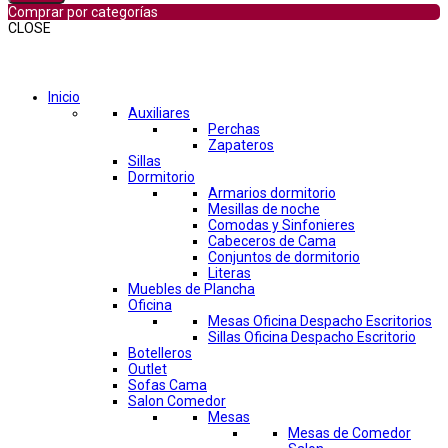
Comprar por categorías
CLOSE
Comprar por categorías
Inicio
Auxiliares
Perchas
Zapateros
Sillas
Dormitorio
Armarios dormitorio
Mesillas de noche
Comodas y Sinfonieres
Cabeceros de Cama
Conjuntos de dormitorio
Literas
Muebles de Plancha
Oficina
Mesas Oficina Despacho Escritorios
Sillas Oficina Despacho Escritorio
Botelleros
Outlet
Sofas Cama
Salon Comedor
Mesas
Mesas de Comedor