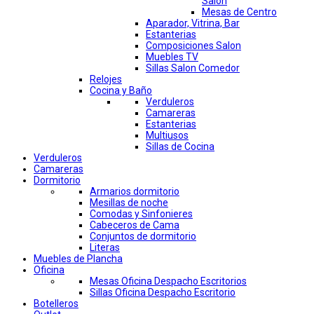
Salon
Mesas de Centro
Aparador, Vitrina, Bar
Estanterias
Composiciones Salon
Muebles TV
Sillas Salon Comedor
Relojes
Cocina y Baño
Verduleros
Camareras
Estanterias
Multiusos
Sillas de Cocina
Verduleros
Camareras
Dormitorio
Armarios dormitorio
Mesillas de noche
Comodas y Sinfonieres
Cabeceros de Cama
Conjuntos de dormitorio
Literas
Muebles de Plancha
Oficina
Mesas Oficina Despacho Escritorios
Sillas Oficina Despacho Escritorio
Botelleros