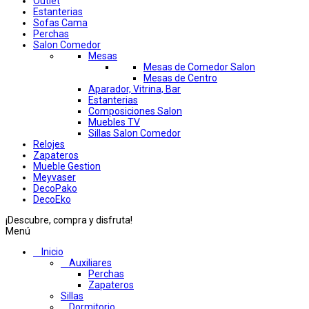
Outlet
Estanterias
Sofas Cama
Perchas
Salon Comedor
Mesas
Mesas de Comedor Salon
Mesas de Centro
Aparador, Vitrina, Bar
Estanterias
Composiciones Salon
Muebles TV
Sillas Salon Comedor
Relojes
Zapateros
Mueble Gestion
Meyvaser
DecoPako
DecoEko
¡Descubre, compra y disfruta!
Menú
Inicio
Auxiliares
Perchas
Zapateros
Sillas
Dormitorio