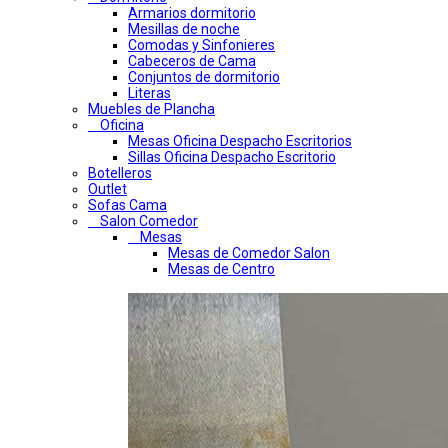
Armarios dormitorio
Mesillas de noche
Comodas y Sinfonieres
Cabeceros de Cama
Conjuntos de dormitorio
Literas
Muebles de Plancha
Oficina
Mesas Oficina Despacho Escritorios
Sillas Oficina Despacho Escritorio
Botelleros
Outlet
Sofas Cama
Salon Comedor
Mesas
Mesas de Comedor Salon
Mesas de Centro