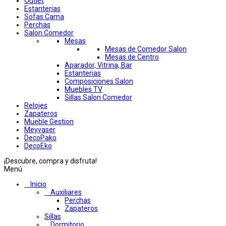
Outlet
Estanterias
Sofas Cama
Perchas
Salon Comedor
Mesas
Mesas de Comedor Salon
Mesas de Centro
Aparador, Vitrina, Bar
Estanterias
Composiciones Salon
Muebles TV
Sillas Salon Comedor
Relojes
Zapateros
Mueble Gestion
Meyvaser
DecoPako
DecoEko
¡Descubre, compra y disfruta!
Menú
Inicio
Auxiliares
Perchas
Zapateros
Sillas
Dormitorio