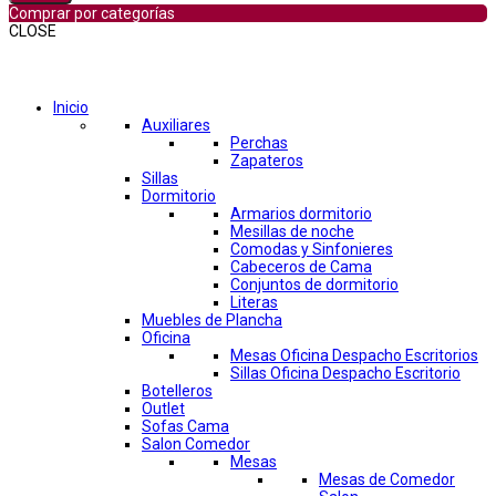
Comprar por categorías
CLOSE
Comprar por categorías
Inicio
Auxiliares
Perchas
Zapateros
Sillas
Dormitorio
Armarios dormitorio
Mesillas de noche
Comodas y Sinfonieres
Cabeceros de Cama
Conjuntos de dormitorio
Literas
Muebles de Plancha
Oficina
Mesas Oficina Despacho Escritorios
Sillas Oficina Despacho Escritorio
Botelleros
Outlet
Sofas Cama
Salon Comedor
Mesas
Mesas de Comedor