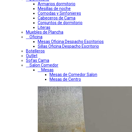
Armarios dormitorio
Mesillas de noche
Comodas y Sinfonieres
Cabeceros de Cama
Conjuntos de dormitorio
Literas
Muebles de Plancha
Oficina
Mesas Oficina Despacho Escritorios
Sillas Oficina Despacho Escritorio
Botelleros
Outlet
Sofas Cama
Salon Comedor
Mesas
Mesas de Comedor Salon
Mesas de Centro