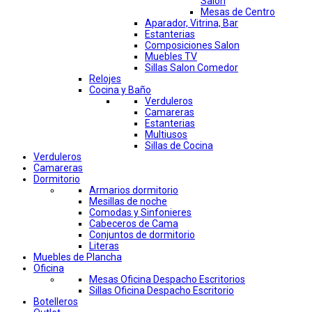
Salon
Mesas de Centro
Aparador, Vitrina, Bar
Estanterias
Composiciones Salon
Muebles TV
Sillas Salon Comedor
Relojes
Cocina y Baño
Verduleros
Camareras
Estanterias
Multiusos
Sillas de Cocina
Verduleros
Camareras
Dormitorio
Armarios dormitorio
Mesillas de noche
Comodas y Sinfonieres
Cabeceros de Cama
Conjuntos de dormitorio
Literas
Muebles de Plancha
Oficina
Mesas Oficina Despacho Escritorios
Sillas Oficina Despacho Escritorio
Botelleros