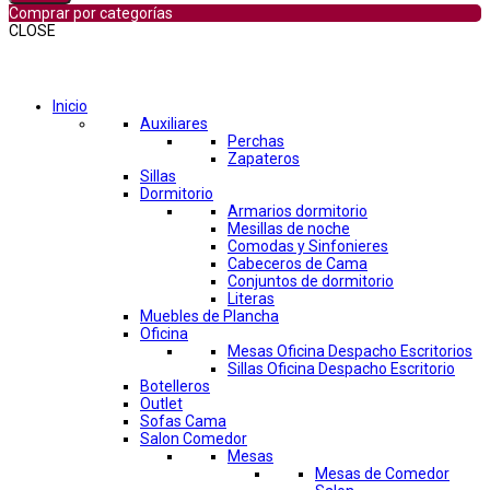
Comprar por categorías
CLOSE
Comprar por categorías
Inicio
Auxiliares
Perchas
Zapateros
Sillas
Dormitorio
Armarios dormitorio
Mesillas de noche
Comodas y Sinfonieres
Cabeceros de Cama
Conjuntos de dormitorio
Literas
Muebles de Plancha
Oficina
Mesas Oficina Despacho Escritorios
Sillas Oficina Despacho Escritorio
Botelleros
Outlet
Sofas Cama
Salon Comedor
Mesas
Mesas de Comedor