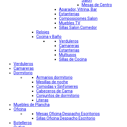
Salon
Mesas de Centro
Aparador, Vitrina, Bar
Estanterias
Composiciones Salon
Muebles TV
Sillas Salon Comedor
Relojes
Cocina y Baño
Verduleros
Camareras
Estanterias
Multiusos
Sillas de Cocina
Verduleros
Camareras
Dormitorio
Armarios dormitorio
Mesillas de noche
Comodas y Sinfonieres
Cabeceros de Cama
Conjuntos de dormitorio
Literas
Muebles de Plancha
Oficina
Mesas Oficina Despacho Escritorios
Sillas Oficina Despacho Escritorio
Botelleros