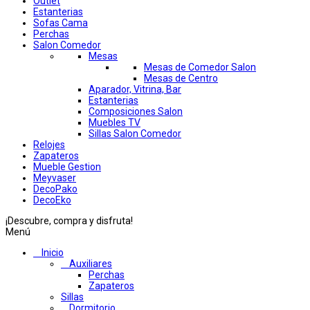
Outlet
Estanterias
Sofas Cama
Perchas
Salon Comedor
Mesas
Mesas de Comedor Salon
Mesas de Centro
Aparador, Vitrina, Bar
Estanterias
Composiciones Salon
Muebles TV
Sillas Salon Comedor
Relojes
Zapateros
Mueble Gestion
Meyvaser
DecoPako
DecoEko
¡Descubre, compra y disfruta!
Menú
Inicio
Auxiliares
Perchas
Zapateros
Sillas
Dormitorio