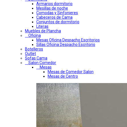
Armarios dormitorio
Mesillas de noche
Comodas y Sinfonieres
Cabeceros de Cama
Conjuntos de dormitorio
Literas
Muebles de Plancha
Oficina
Mesas Oficina Despacho Escritorios
Sillas Oficina Despacho Escritorio
Botelleros
Outlet
Sofas Cama
Salon Comedor
Mesas
Mesas de Comedor Salon
Mesas de Centro