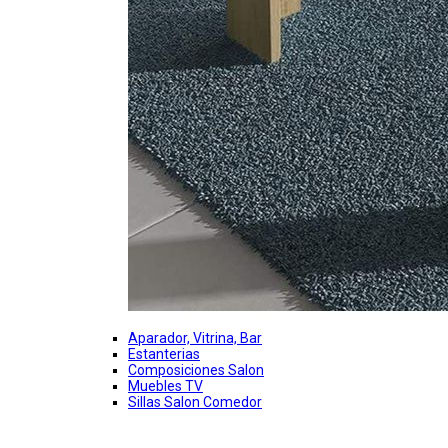
Aparador, Vitrina, Bar
Estanterias
Composiciones Salon
Muebles TV
Sillas Salon Comedor