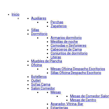
Comprar por categorías
Inicio
Auxiliares
Perchas
Zapateros
Sillas
Dormitorio
Armarios dormitorio
Mesillas de noche
Comodas y Sinfonieres
Cabeceros de Cama
Conjuntos de dormitorio
Literas
Muebles de Plancha
Oficina
Mesas Oficina Despacho Escritorios
Sillas Oficina Despacho Escritorio
Botelleros
Outlet
Sofas Cama
Salon Comedor
Mesas
Mesas de Comedor Salo
Mesas de Centro
Aparador, Vitrina, Bar
Estanterias