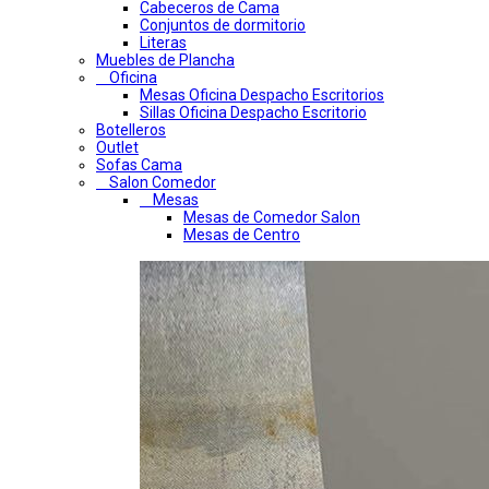
Cabeceros de Cama
Conjuntos de dormitorio
Literas
Muebles de Plancha
Oficina
Mesas Oficina Despacho Escritorios
Sillas Oficina Despacho Escritorio
Botelleros
Outlet
Sofas Cama
Salon Comedor
Mesas
Mesas de Comedor Salon
Mesas de Centro