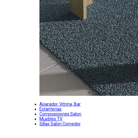
Aparador, Vitrina, Bar
Estanterias
Composiciones Salon
Muebles TV
Sillas Salon Comedor