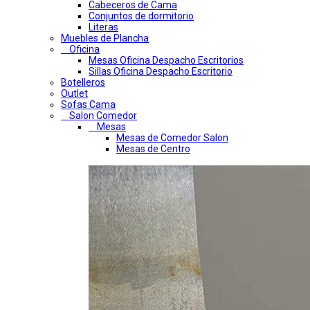
Cabeceros de Cama
Conjuntos de dormitorio
Literas
Muebles de Plancha
Oficina
Mesas Oficina Despacho Escritorios
Sillas Oficina Despacho Escritorio
Botelleros
Outlet
Sofas Cama
Salon Comedor
Mesas
Mesas de Comedor Salon
Mesas de Centro