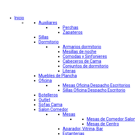
Comprar por categorías
Inicio
Auxiliares
Perchas
Zapateros
Sillas
Dormitorio
Armarios dormitorio
Mesillas de noche
Comodas y Sinfonieres
Cabeceros de Cama
Conjuntos de dormitorio
Literas
Muebles de Plancha
Oficina
Mesas Oficina Despacho Escritorios
Sillas Oficina Despacho Escritorio
Botelleros
Outlet
Sofas Cama
Salon Comedor
Mesas
Mesas de Comedor Salo
Mesas de Centro
Aparador, Vitrina, Bar
Estanterias