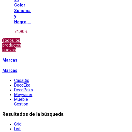
Color
Sonoma
y
Negro,...
74,90 €
Todos los
productos
nuevos
Marcas
Marcas
CasaDis
DecoEko
DecoPako
Meyvaser
Mueble
Gestion
Resultados de la búsqueda
Grid
List