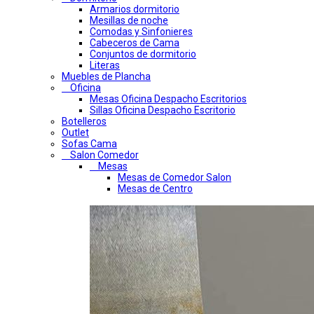
Armarios dormitorio
Mesillas de noche
Comodas y Sinfonieres
Cabeceros de Cama
Conjuntos de dormitorio
Literas
Muebles de Plancha
Oficina
Mesas Oficina Despacho Escritorios
Sillas Oficina Despacho Escritorio
Botelleros
Outlet
Sofas Cama
Salon Comedor
Mesas
Mesas de Comedor Salon
Mesas de Centro