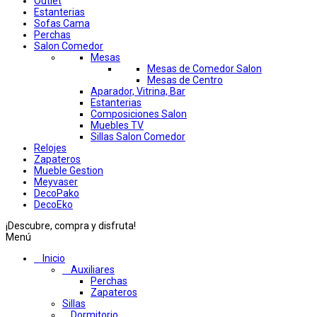
Outlet
Estanterias
Sofas Cama
Perchas
Salon Comedor
Mesas
Mesas de Comedor Salon
Mesas de Centro
Aparador, Vitrina, Bar
Estanterias
Composiciones Salon
Muebles TV
Sillas Salon Comedor
Relojes
Zapateros
Mueble Gestion
Meyvaser
DecoPako
DecoEko
¡Descubre, compra y disfruta!
Menú
Inicio
Auxiliares
Perchas
Zapateros
Sillas
Dormitorio