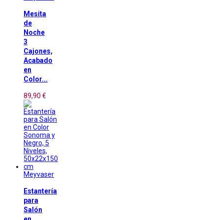
Mesita
de
Noche
3
Cajones,
Acabado
en
Color...
89,90 €
Meyvaser
Estantería
para
Salón
en