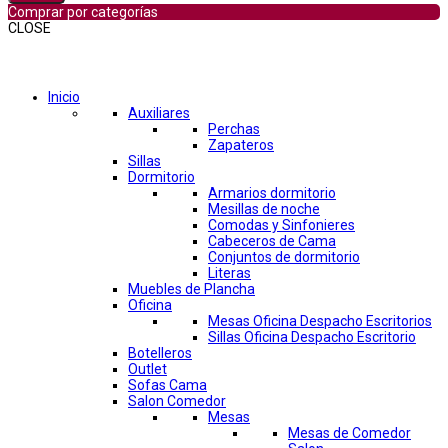
Comprar por categorías
CLOSE
Comprar por categorías
Inicio
Auxiliares
Perchas
Zapateros
Sillas
Dormitorio
Armarios dormitorio
Mesillas de noche
Comodas y Sinfonieres
Cabeceros de Cama
Conjuntos de dormitorio
Literas
Muebles de Plancha
Oficina
Mesas Oficina Despacho Escritorios
Sillas Oficina Despacho Escritorio
Botelleros
Outlet
Sofas Cama
Salon Comedor
Mesas
Mesas de Comedor