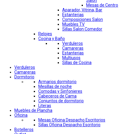
Salon
Mesas de Centro
Aparador, Vitrina, Bar
Estanterias
Composiciones Salon
Muebles TV
Sillas Salon Comedor
Relojes
Cocina y Baño
Verduleros
Camareras
Estanterias
Multiusos
Sillas de Cocina
Verduleros
Camareras
Dormitorio
Armarios dormitorio
Mesillas de noche
Comodas y Sinfonieres
Cabeceros de Cama
Conjuntos de dormitorio
Literas
Muebles de Plancha
Oficina
Mesas Oficina Despacho Escritorios
Sillas Oficina Despacho Escritorio
Botelleros